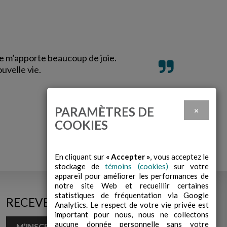
ue m’apporte beaucoup de joie.
uvelle vie.
PARAMÈTRES DE
×
COOKIES
En cliquant sur
« Accepter »
, vous acceptez le
stockage de
témoins (cookies)
sur votre
appareil pour améliorer les performances de
notre site Web et recueillir certaines
statistiques de fréquentation via Google
RECEVEZ NOS INFOLETTRES!
Analytics. Le respect de votre vie privée est
important pour nous, nous ne collectons
aucune donnée personnelle sans votre
M’INSCRIRE À L’INFOLETTRE