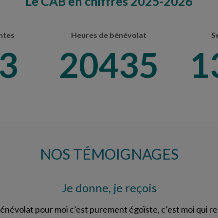
Le CAB en chiffres 2025-2026
ntes
Heures de bénévolat
S
2
25039
1
NOS TÉMOIGNAGES
Je donne, je reçois
énévolat pour moi c’est purement égoïste, c’est moi qui re