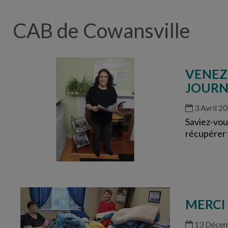
CAB de Cowansville
VENEZ
JOURN
3 Avril 2
Saviez-vous
récupérer 
MERCI
13 Décem