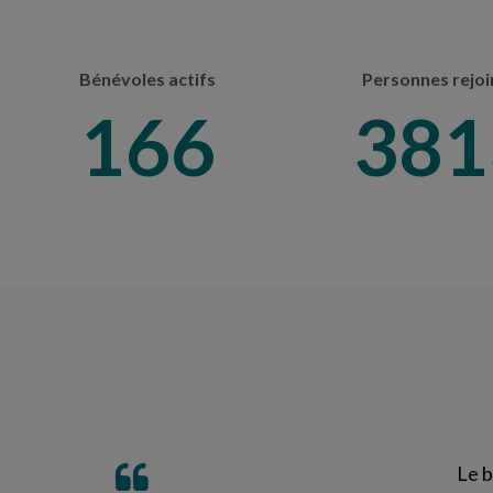
Bénévoles actifs
Personnes rejoi
203
467
Le b