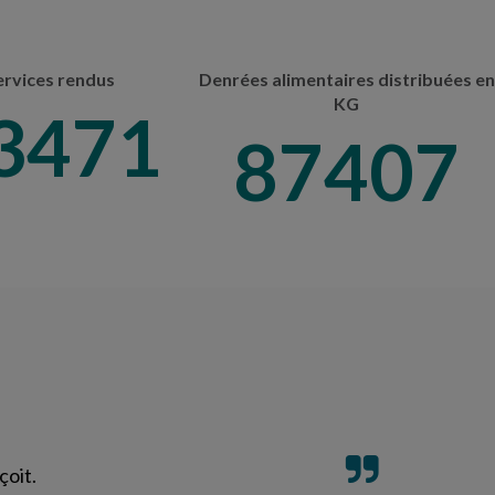
ervices rendus
Denrées alimentaires distribuées en
KG
6506
107100
çoit.