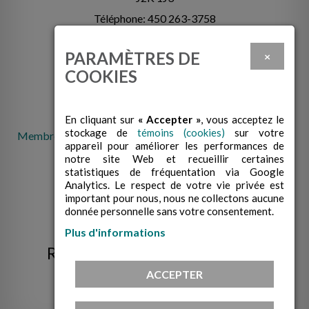
Téléphone: 450 263-3758
info@cabcowansville.com
PARAMÈTRES DE
×
COOKIES
En cliquant sur
« Accepter »
, vous acceptez le
stockage de
témoins (cookies)
sur votre
Membre de la Fédération des centres d'action bénévole du
appareil pour améliorer les performances de
Québec
notre site Web et recueillir certaines
statistiques de fréquentation via Google
Analytics. Le respect de votre vie privée est
important pour nous, nous ne collectons aucune
donnée personnelle sans votre consentement.
Plus d'informations
RECEVEZ NOS INFOLETTRES!
ACCEPTER
M’INSCRIRE À L’INFOLETTRE