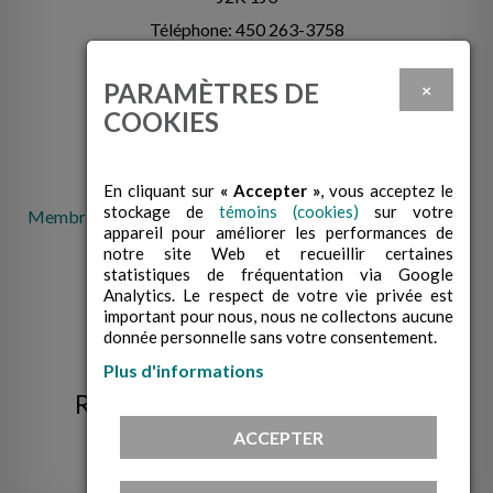
Téléphone: 450 263-3758
info@cabcowansville.com
PARAMÈTRES DE
×
COOKIES
En cliquant sur
« Accepter »
, vous acceptez le
stockage de
témoins (cookies)
sur votre
Membre de la Fédération des centres d'action bénévole du
appareil pour améliorer les performances de
Québec
notre site Web et recueillir certaines
statistiques de fréquentation via Google
Analytics. Le respect de votre vie privée est
important pour nous, nous ne collectons aucune
donnée personnelle sans votre consentement.
Plus d'informations
RECEVEZ NOS INFOLETTRES!
ACCEPTER
M’INSCRIRE À L’INFOLETTRE