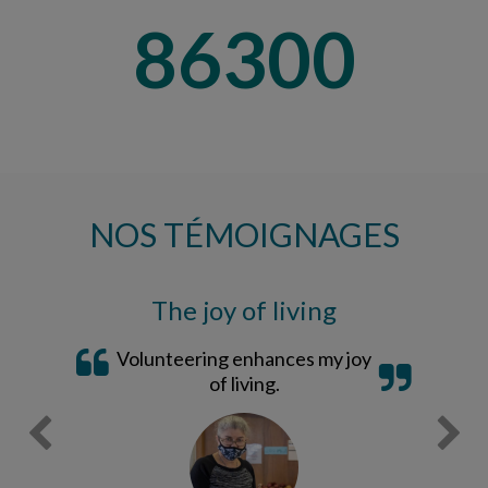
101330
NOS TÉMOIGNAGES
The joy of living
Volunteering enhances my joy
of living.