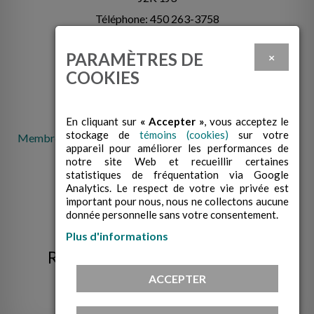
Téléphone: 450 263-3758
info@cabcowansville.com
PARAMÈTRES DE
×
COOKIES
En cliquant sur
« Accepter »
, vous acceptez le
stockage de
témoins (cookies)
sur votre
Membre de la Fédération des centres d'action bénévole du
appareil pour améliorer les performances de
Québec
notre site Web et recueillir certaines
statistiques de fréquentation via Google
Analytics. Le respect de votre vie privée est
important pour nous, nous ne collectons aucune
donnée personnelle sans votre consentement.
Plus d'informations
RECEVEZ NOS INFOLETTRES!
ACCEPTER
M’INSCRIRE À L’INFOLETTRE