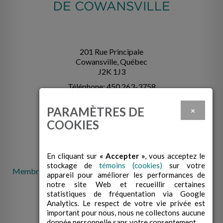
201 Rue Principale
Cowansville, Québec
J2K 1J3
Téléphone: 450 263-3758
info@cabcowansville.com
PARAMÈTRES DE
×
COOKIES
En cliquant sur
« Accepter »
, vous acceptez le
stockage de
témoins (cookies)
sur votre
Membre de la Fédération des centres d'action bénévole du
appareil pour améliorer les performances de
Québec
notre site Web et recueillir certaines
statistiques de fréquentation via Google
Analytics. Le respect de votre vie privée est
important pour nous, nous ne collectons aucune
donnée personnelle sans votre consentement.